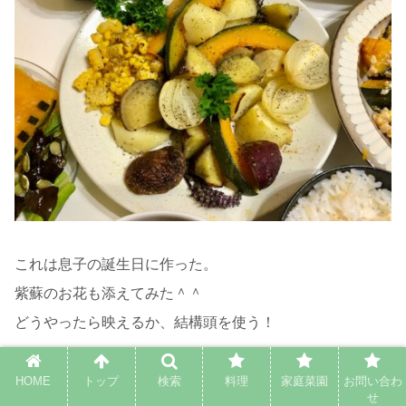
これは息子の誕生日に作った。
紫蘇のお花も添えてみた＾＾
どうやったら映えるか、結構頭を使う！
HOME
トップ
検索
料理
家庭菜園
お問い合わ
せ