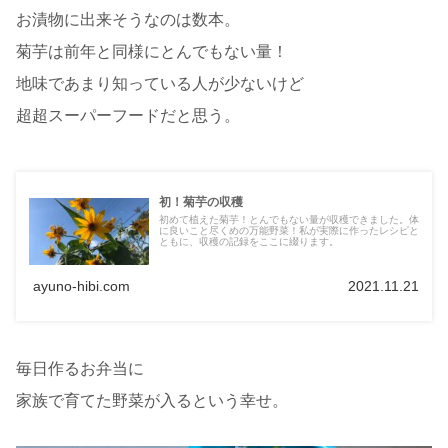
お漬物に出来そうなのは数本。
菊芋は前年と同様にとんでもない量！
地味であまり知っている人が少ないけど
超超スーパーフードだと思う。
初！菊芋の収穫
初めて植えた菊芋！とんでもない量が収穫できました。体
に良いこと尽くめの万能野菜！私が実際に作ったレシピと
ともに、収穫の記録をここに綴ります。
ayuno-hibi.com
2021.11.21
毎日作るお弁当に
家族で育てた野菜が入るという幸せ。