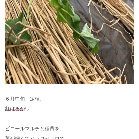
６月中旬 定植。
紅はるか
♡
ビニールマルチと稲藁を。
茎が細くてヒョロヒョロで