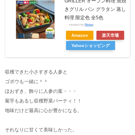
GRILLER オーブン料理 魚焼
きグリル パン グラタン 蒸し
料理 限定色 全5色
created by
Rinker
Amazon
楽天市場
Yahooショッピング
収穫できた小さすぎる人参と
ゴボウも一緒に＾＾
ほおずき、飾りに人参の葉・・・
菊芋もあるし収穫野菜パーティ！！
地味だけど最高に心が豊かになる。
それなりに甘くて美味しかった。