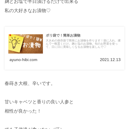
麹とお塩で半日漬けるだけで出来る
私の大好きなお漬物♡
ポリ袋で！簡単お漬物
大きめの保存袋で簡単にお漬物を作ります！袋に入れ、揉
んで一晩置くだけ。麹と塩のお漬物。旬のお野菜を使っ
て、日に日に美味しくなるお漬物を楽しんで♡
ayuno-hibi.com
2021.12.13
春蒔き大根、辛いです。
甘いキャベツと香りの良い人参と
相性が良かった！