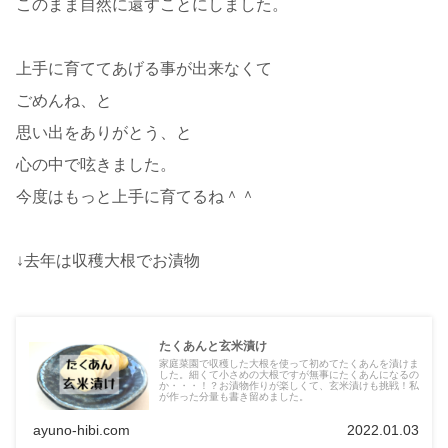
このまま自然に還すことにしました。
上手に育ててあげる事が出来なくて
ごめんね、と
思い出をありがとう、と
心の中で呟きました。
今度はもっと上手に育てるね＾＾
↓去年は収穫大根でお漬物
たくあんと玄米漬け
家庭菜園で収穫した大根を使って初めてたくあんを漬けま
した。細くて小さめの大根ですが無事にたくあんになるの
か・・・！？お漬物作りが楽しくて、玄米漬けも挑戦！私
が作った分量も書き留めました。
ayuno-hibi.com
2022.01.03