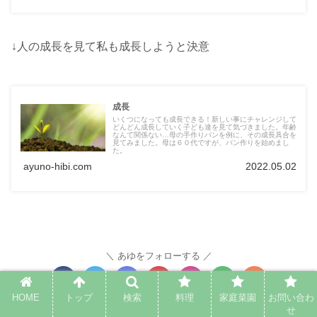
↓人の成長を見て私も成長しようと決意
成長
いくつになっても成長できる！新しい事にチャレンジして
どんどん成長していく子ども達を見て気づきました。年齢
なんて関係ない…母の手作りパンを例に、その成長具合を
見てみました。母は６０代ですが、パン作りを始めまし
た。
ayuno-hibi.com
2022.05.02
あゆをフォローする
HOME
トップ
検索
料理
家庭菜園
お問い合わ
あゆ
せ