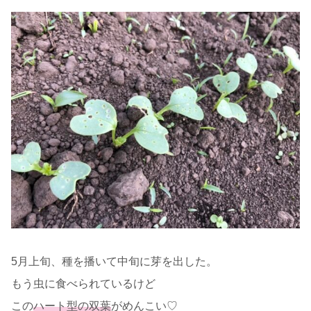
5月上旬、種を播いて中旬に芽を出した。
もう虫に食べられているけど
この
ハート型の双葉
がめんこい♡