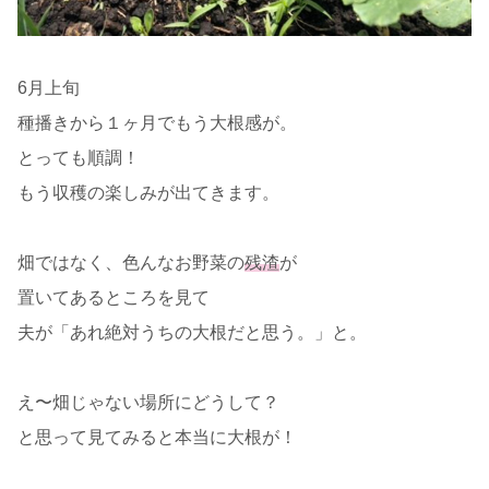
6月上旬
種播きから１ヶ月でもう大根感が。
とっても順調！
もう収穫の楽しみが出てきます。
畑ではなく、色んなお野菜の
残渣
が
置いてあるところを見て
夫が「あれ絶対うちの大根だと思う。」と。
え〜畑じゃない場所にどうして？
と思って見てみると本当に大根が！