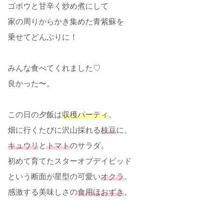
ゴボウと甘辛く炒め煮にして
家の周りからかき集めた青紫蘇を
乗せてどんぶりに！
みんな食べてくれました♡
良かった〜。
この日の夕飯は
収穫パーティ
。
畑に行くたびに沢山採れる
枝豆
に、
キュウリ
と
トマト
のサラダ。
初めて育てたスターオブデイビッド
という断面が星型の可愛い
オクラ
。
感激する美味しさの
食用ほおずき
。