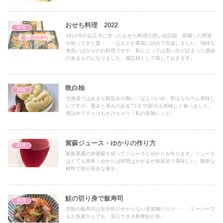
おせち料理 2022
料理
2022年のお正月に作ったおせち料理の思い出記録。収穫した野菜
や拾ってきた栗・・・なんとか重箱に詰めて完成しました。地味な
色合いばかりのお料理ですが、私にとっては思い出が詰まった価値
のあるものになりました。備忘録として残しておきます。
晩白柚
料理
北海道ではあまり馴染みの無い「ばんぺいゆ」実はもちろん美味し
いですが、重みと厚みのある”ワタ”の部分も美味しく食べました。
煮詰めてチョコもかけちゃう！私の冒険レシピ。
紫蘇ジュース・ゆかりの作り方
料理
家庭菜園の赤紫蘇を使ってジュースとゆかりを作ります。ジュース
はとても簡単！ゆかりは時間はかかるが無添加で美味しい。簡単な
材料で安心安全な食を。
鮭の切り身で飯寿司
料理
市販の飯寿司は安全性の分からない添加物だらけ・・・スーパーで
もお魚屋さんでも、安心できる新巻鮭が見...