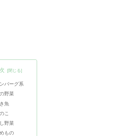
次
ンバーグ系
の野菜
き魚
のこ
し野菜
めもの