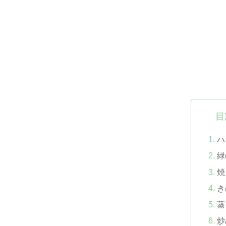
目
ハ
緑
焼
き
蒸
炒