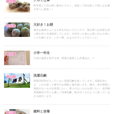
クルミ仕事
生活
昨年度より沢山拾い集めたクルミ。頑張って殻を割って色んなお菓
子作りに変身！！
大好き！お餅
生活
毎年お義母さんにもち米を沢山いただくので、我が家では何度も切
り餅を作り冷凍保存しています。今年作った色んな思い出もち米レ
シピを綴ります。バター餅、おまけのマシュマロレシピ。
小学一年生
生活
子供の成長を見守る母。野菜の成長とも共通点が…？
洗濯石鹸
生活
界面活性剤が入っていない洗濯石鹸を使っています。洗濯以外に
も、これを使って家中のお掃除に毎日使います。極力、体や環境に
負担のないものを使用したい。香りのないものを使いたい、化学物
質過敏症の方にも優しい洗濯石鹸。私が日々どのように使っている
かを紹介します。
燃料と栄養
健康