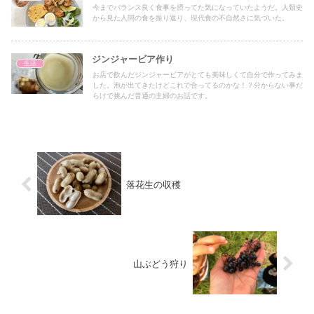
今までバランス良く食事を摂ってた気になっていたようだ。人類史
から見た人間の食を振り返り、現代食の不自然さに気づいた。
ジンジャービア作り
生活
お店で飲んだジンジャービアがとても美味しくて自分で作ってみま
した。泡が出てきたけどこれで合ってるのかな！？分からない事だ
らけで挑んだ普通の主婦のお話です。
落花生の収穫
山ぶどう狩り