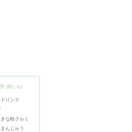
次
米ドリンク
蜜
糖きな粉クルミ
糖まんじゅう