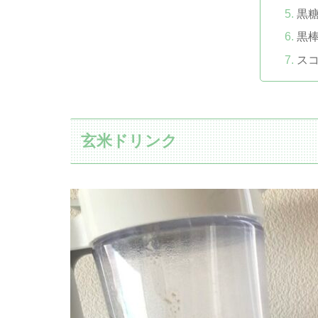
黒
黒
ス
玄米ドリンク