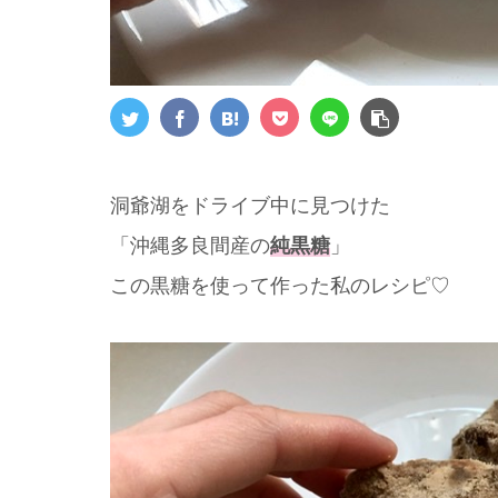
洞爺湖をドライブ中に見つけた
「沖縄多良間産の
純黒糖
」
この黒糖を使って作った私のレシピ♡