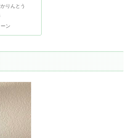
糖かりんとう
棒
コーン