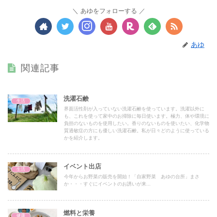
あゆをフォローする
あゆ
関連記事
洗濯石鹸
生活
界面活性剤が入っていない洗濯石鹸を使っています。洗濯以外に
も、これを使って家中のお掃除に毎日使います。極力、体や環境に
負担のないものを使用したい。香りのないものを使いたい、化学物
質過敏症の方にも優しい洗濯石鹸。私が日々どのように使っている
かを紹介します。
イベント出店
生活
今年からお野菜の販売を開始！「自家野菜 あゆの台所」まさ
か・・・すぐにイベントのお誘いが来...
燃料と栄養
健康