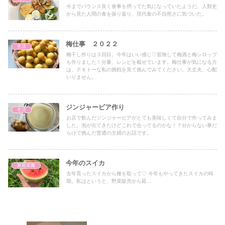
今までバランス良く食事を摂ってた気になっていたようだ。人類史
から見た人間の食を振り返り、現代食の不自然さに気づいた。
梅仕事 ２０２２
生活
梅干し作りは３回目。今年はいい感じ♡冒険して梅酒と梅シロップ
も作りました！分量、レシピを載せています。梅仕事が気になる方
は、テキトーな私の挑戦を見て挑んでみてください。大丈夫、心配
いりません。
ジンジャービア作り
生活
お店で飲んだジンジャービアがとても美味しくて自分で作ってみま
した。泡が出てきたけどこれで合ってるのかな！？分からない事だ
らけで挑んだ普通の主婦のお話です。
今年のスイカ
家庭菜園
去年育ったスイカから種を取って♡ 今年もやってきたスイカの時
期。私はというと、野菜販売から延...