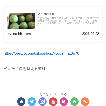
スイカの収穫
初めて種から育てたスイカの収穫。土地によって育ち方が
全然違う事がわかりました！ コンパニオンプランツを植
えたり、種を採取したり、収穫から種とりまでの記録。
ayuno-hibi.com
2021.09.22
https://ops.coconutoil.jp/shop/?code=fhz3n70
私が扱う体を整える材料
あゆをフォローする