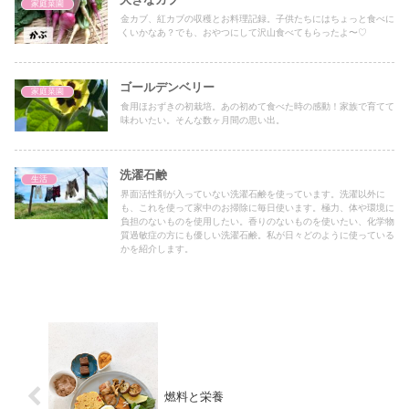
家庭菜園
金カブ、紅カブの収穫とお料理記録。子供たちにはちょっと食べに
くいかなあ？でも、おやつにして沢山食べてもらったよ〜♡
ゴールデンベリー
家庭菜園
食用ほおずきの初栽培。あの初めて食べた時の感動！家族で育てて
味わいたい。そんな数ヶ月間の思い出。
洗濯石鹸
生活
界面活性剤が入っていない洗濯石鹸を使っています。洗濯以外に
も、これを使って家中のお掃除に毎日使います。極力、体や環境に
負担のないものを使用したい。香りのないものを使いたい、化学物
質過敏症の方にも優しい洗濯石鹸。私が日々どのように使っている
かを紹介します。
燃料と栄養