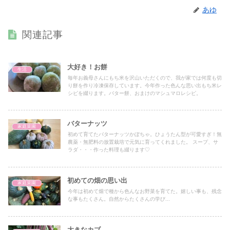
あゆ
関連記事
大好き！お餅
生活
毎年お義母さんにもち米を沢山いただくので、我が家では何度も切
り餅を作り冷凍保存しています。今年作った色んな思い出もち米レ
シピを綴ります。バター餅、おまけのマシュマロレシピ。
バターナッツ
家庭菜園
初めて育てたバターナッツかぼちゃ。ひょうたん型が可愛すぎ！無
農薬・無肥料の放置栽培で元気に育ってくれました。 スープ、サ
ラダ・・・作った料理も綴ります♡
初めての畑の思い出
家庭菜園
今年は初めて畑で種から色んなお野菜を育てた。嬉しい事も、残念
な事もたくさん。自然からたくさんの学び...
大きなカブ